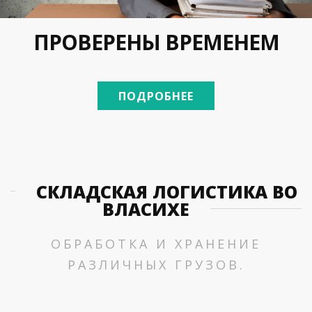
ВЗВЕШЕННОЕ РЕШЕНИЕ
ПРОВЕРЕНЫ ВРЕМЕНЕМ
КОНСУЛЬТАЦИИ
МЫ РЯДОМ
СПЕЦИАЛИСТОВ
ПОДРОБНЕЕ
ПОДРОБНЕЕ
ПОДРОБНЕЕ
ПОДРОБНЕЕ
СКЛАДСКАЯ ЛОГИСТИКА ВО
ВЛАСИХЕ
ОБРАБОТКА И ХРАНЕНИЕ
РАЗЛИЧНЫХ ГРУЗОВ.