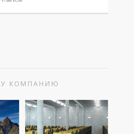
 «Там если
ШУ КОМПАНИЮ