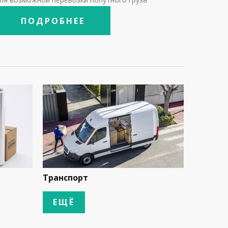
ПОДРОБНЕЕ
Транспорт
Складс
ЕЩЁ
ЕЩЁ