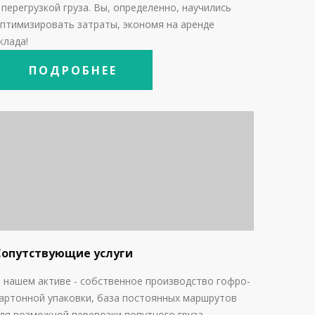
с
перегрузкой груза. Вы, определенно, научились
птимизировать затраты, экономя на аренде
клада!
ПОДРОБНЕЕ
Сопутствующие услуги
 нашем активе - собственное производство гофро-
артонной упаковки, база постоянных маршрутов
ля возможной перевозки попутного груза