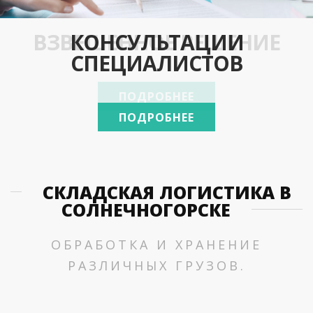
ВЗВЕШЕННОЕ РЕШЕНИЕ
ПРОВЕРЕНЫ ВРЕМЕНЕМ
КОНСУЛЬТАЦИИ
МЫ РЯДОМ
СПЕЦИАЛИСТОВ
ПОДРОБНЕЕ
ПОДРОБНЕЕ
ПОДРОБНЕЕ
ПОДРОБНЕЕ
СКЛАДСКАЯ ЛОГИСТИКА В
СОЛНЕЧНОГОРСКЕ
ОБРАБОТКА И ХРАНЕНИЕ
РАЗЛИЧНЫХ ГРУЗОВ.