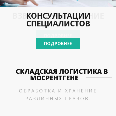
ВЗВЕШЕННОЕ РЕШЕНИЕ
ПРОВЕРЕНЫ ВРЕМЕНЕМ
КОНСУЛЬТАЦИИ
МЫ РЯДОМ
СПЕЦИАЛИСТОВ
ПОДРОБНЕЕ
ПОДРОБНЕЕ
ПОДРОБНЕЕ
ПОДРОБНЕЕ
СКЛАДСКАЯ ЛОГИСТИКА В
МОСРЕНТГЕНЕ
ОБРАБОТКА И ХРАНЕНИЕ
РАЗЛИЧНЫХ ГРУЗОВ.