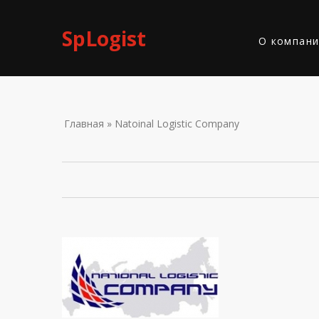
Skip to navigation
Перейти к основному содержанию
SpLogist
О компан
ВЫ ЗДЕС
Главная
» Natoinal Logistic Company