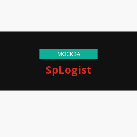
МОСКВА
SpLogist