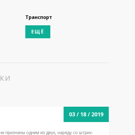
Транспорт
Складс
ЕЩЁ
ЕЩЁ
ИКИ
03 / 18 / 2019
ни признаны одним из двух, наряду со штрих-