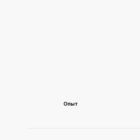
ества
Опыт