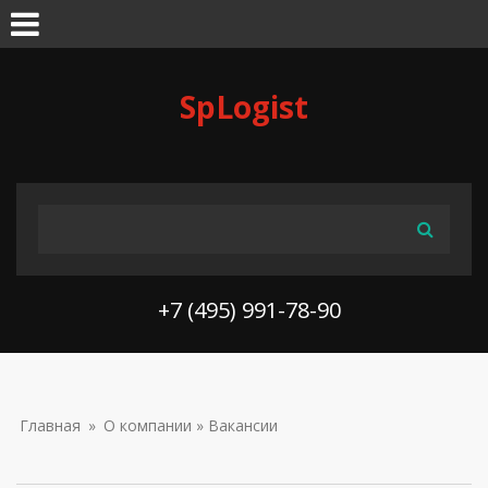
Skip to navigation
Перейти к основному содержанию
SpLogist
ФОРМА ПОИСКА
Поиск
+7 (495) 991-78-90
ВЫ ЗДЕСЬ
Главная
»
О компании
» Вакансии