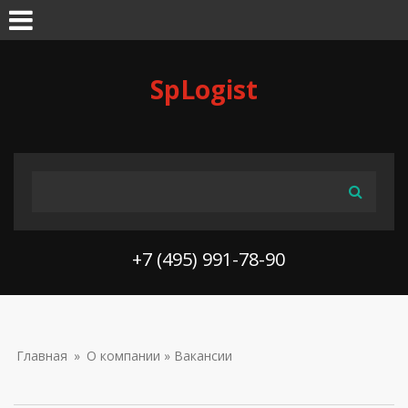
Skip to navigation
Перейти к основному содержанию
SpLogist
ФОРМА ПОИСКА
Поиск
+7 (495) 991-78-90
ВЫ ЗДЕСЬ
Главная
»
О компании
» Вакансии