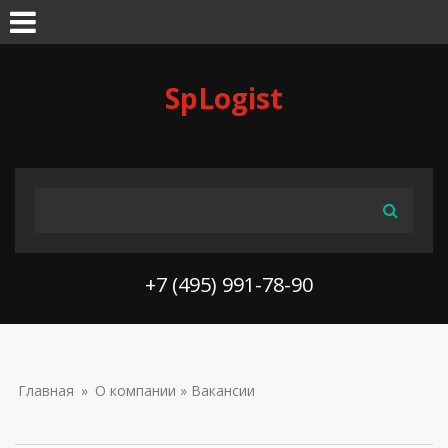
Skip to navigation
Перейти к основному содержанию
SpLogist
ФОРМА ПОИСКА
Поиск
+7 (495) 991-78-90
ВЫ ЗДЕСЬ
Главная
»
О компании
» Вакансии