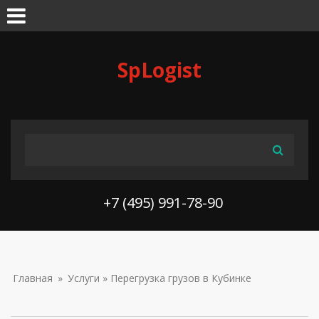
Skip to navigation
Перейти к основному содержанию
SpLogist
ФОРМА ПОИСКА
Поиск
+7 (495) 991-78-90
ВЫ ЗДЕСЬ
Главная
»
Услуги
» Перегрузка грузов в Кубинке