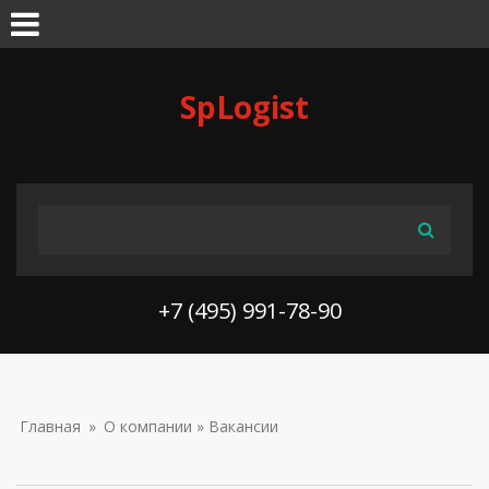
Skip to navigation
Перейти к основному содержанию
SpLogist
ФОРМА ПОИСКА
Поиск
+7 (495) 991-78-90
ВЫ ЗДЕСЬ
Главная
»
О компании
» Вакансии