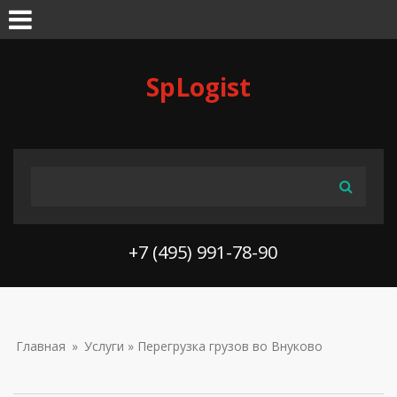
Skip to navigation
Перейти к основному содержанию
SpLogist
ФОРМА ПОИСКА
Поиск
+7 (495) 991-78-90
ВЫ ЗДЕСЬ
Главная
»
Услуги
» Перегрузка грузов во Внуково