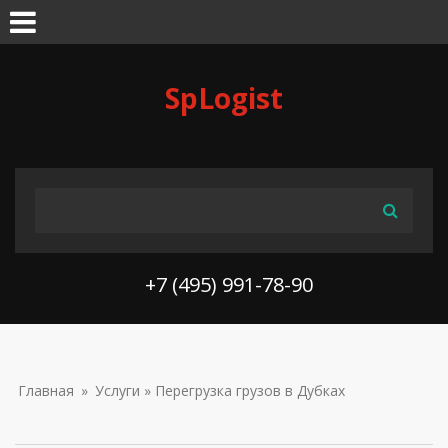
Skip to navigation
Перейти к основному содержанию
SpLogist
ФОРМА ПОИСКА
Поиск
+7 (495) 991-78-90
ВЫ ЗДЕСЬ
Главная
»
Услуги
» Перегрузка грузов в Дубках