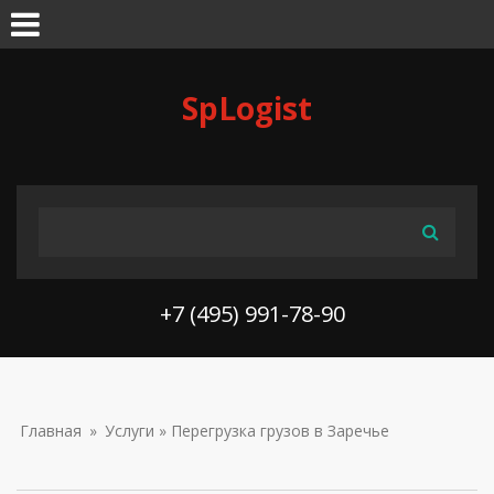
Skip to navigation
Перейти к основному содержанию
SpLogist
ФОРМА ПОИСКА
Поиск
+7 (495) 991-78-90
ВЫ ЗДЕСЬ
Главная
»
Услуги
» Перегрузка грузов в Заречье