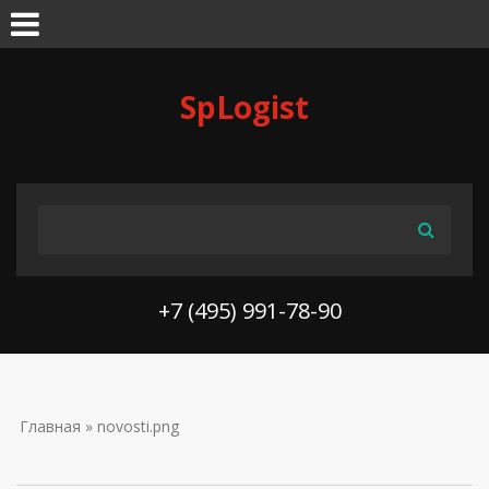
Skip to navigation
Перейти к основному содержанию
SpLogist
ФОРМА ПОИСКА
Поиск
+7 (495) 991-78-90
ВЫ ЗДЕСЬ
Главная
» novosti.png