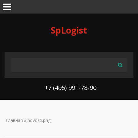
Skip to navigation
Перейти к основному содержанию
SpLogist
ФОРМА ПОИСКА
Поиск
+7 (495) 991-78-90
ВЫ ЗДЕСЬ
Главная
» novosti.png