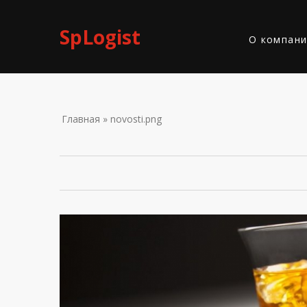
Skip to navigation
Перейти к основному содержанию
SpLogist
О компан
ВЫ ЗДЕС
Главная
» novosti.png