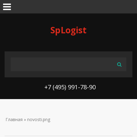
Skip to navigation
Перейти к основному содержанию
SpLogist
ФОРМА ПОИСКА
Поиск
+7 (495) 991-78-90
ВЫ ЗДЕСЬ
Главная
» novosti.png