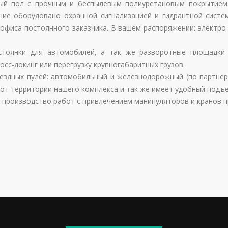
й пол с прочным и беспылевым полиуретановым покрытием.
ние оборудовано охранной сигнализацией и гидрантной сист
фиса постоянного заказчика. В вашем распоряжении: электро-
стоянки для автомобилей, а так же разворотные площадки 
осс-докинг или перегрузку крупногабаритных грузов.
ездных пулей: автомобильный и железнодорожный (по партнер
от территории нашего комплекса и так же имеет удобный подъез
а производство работ с привлечением манипуляторов и кранов 