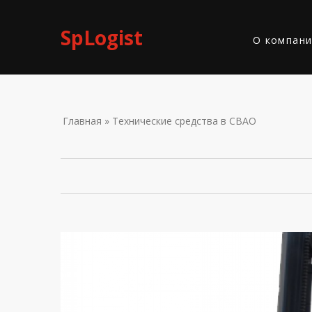
Skip to navigation
Перейти к основному содержанию
SpLogist
О компан
ВЫ ЗДЕС
Главная
» Технические средства в СВАО