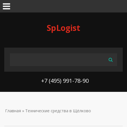
Skip to navigation
Перейти к основному содержанию
SpLogist
ФОРМА ПОИСКА
Поиск
+7 (495) 991-78-90
ВЫ ЗДЕСЬ
Главная
» Технические средства в Щёлково