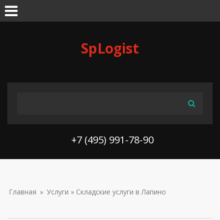
Skip to navigation
Перейти к основному содержанию
SpLogist
ФОРМА ПОИСКА
Поиск
+7 (495) 991-78-90
ВЫ ЗДЕСЬ
Главная
»
Услуги
» Складские услуги в Лапино