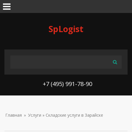
Skip to navigation
Перейти к основному содержанию
SpLogist
ФОРМА ПОИСКА
Поиск
+7 (495) 991-78-90
ВЫ ЗДЕСЬ
Главная
»
Услуги
» Складские услуги в Зарайске