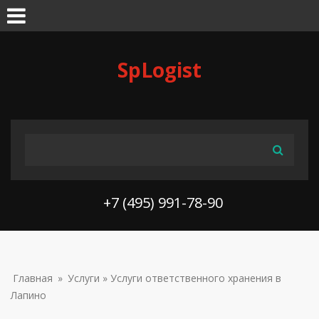
Skip to navigation
Перейти к основному содержанию
SpLogist
ФОРМА ПОИСКА
Поиск
+7 (495) 991-78-90
ВЫ ЗДЕСЬ
Главная
»
Услуги
» Услуги ответственного хранения в
Лапино