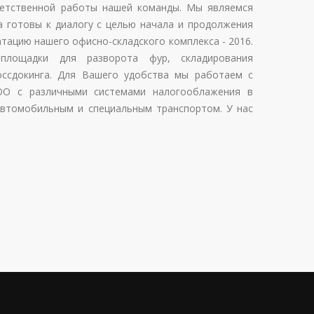
ветственной работы нашей команды. Мы являемся
а готовы к диалогу с целью начала и продолжения
атацию нашего офисно-складского комплекса - 2016.
лощадки для разворота фур, складирования
россдокинга. Для Вашего удобства мы работаем с
О с различными системами налогооблажения в
 автомобильным и специальным транспортом. У нас