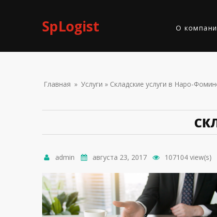
Skip to navigation
Перейти к основному содержанию
SpLogist
О компан
ВЫ ЗДЕС
Главная
»
Услуги
» Складские услуги в Наро-Фомин
СК
admin
августа 23, 2017
107104 view(s)