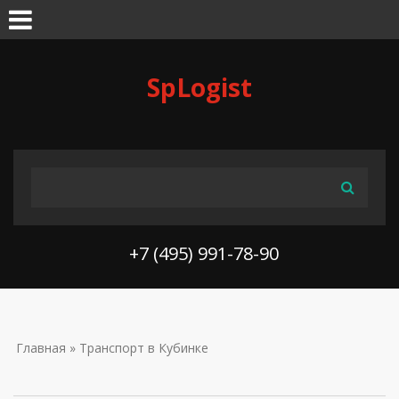
Skip to navigation
Перейти к основному содержанию
SpLogist
ФОРМА ПОИСКА
Поиск
+7 (495) 991-78-90
ВЫ ЗДЕСЬ
Главная
» Транспорт в Кубинке