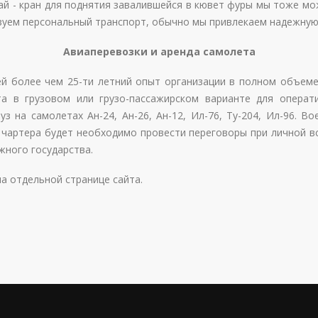
чай - кран для поднятия завалившейся в кювет фуры мы тоже мо
зуем персональный транспорт, обычно мы привлекаем надежную
Авиаперевозки и аренда самолета
 более чем 25-ти летний опыт организации в полном объеме 
та в грузовом или грузо-пассажирском варианте для операт
 на самолетах Ан-24, Ан-26, Ан-12, Ил-76, Ту-204, Ил-96. Bo
 чартера будет необходимо провести переговоры при личной в
жного государства.
а отдельной странице сайта.