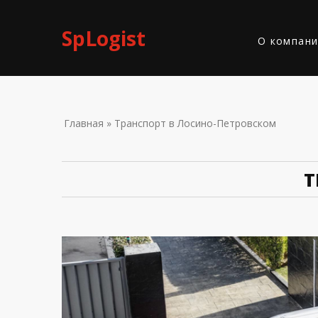
Skip to navigation
Перейти к основному содержанию
SpLogist
О компан
ВЫ ЗДЕС
Главная
» Транспорт в Лосино-Петровском
Т