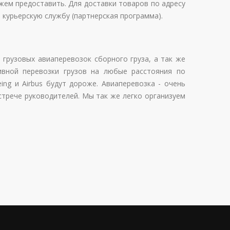
жем предоставить. Для доставки товаров по адресу
 курьерскую службу (партнерская программа).
грузовых авиаперевозок сборного груза, а так же
ивной перевозки грузов на любые расстояния по
eing и Airbus будут дороже. Авиаперевозка - очень
стрече руководителей. Мы так же легко организуем