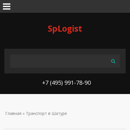
Skip to navigation
Перейти к основному содержанию
SpLogist
ФОРМА ПОИСКА
Поиск
+7 (495) 991-78-90
ВЫ ЗДЕСЬ
Главная
» Транспорт в Шатуре