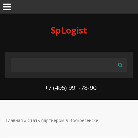
Skip to navigation
Перейти к основному содержанию
SpLogist
ФОРМА ПОИСКА
Поиск
+7 (495) 991-78-90
ВЫ ЗДЕСЬ
Главная
» Стать партнером в Воскресенске