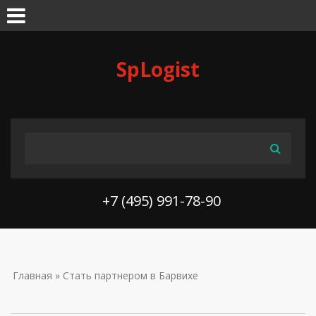
Skip to navigation
Перейти к основному содержанию
SpLogist
ФОРМА ПОИСКА
Поиск
+7 (495) 991-78-90
ВЫ ЗДЕСЬ
Главная
» Стать партнером в Барвихе