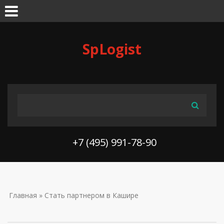
Skip to navigation
Перейти к основному содержанию
SpLogist
ФОРМА ПОИСКА
Поиск
+7 (495) 991-78-90
ВЫ ЗДЕСЬ
Главная
» Стать партнером в Кашире