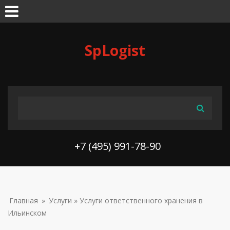
Skip to navigation
Перейти к основному содержанию
SpLogist
ФОРМА ПОИСКА
Поиск
+7 (495) 991-78-90
ВЫ ЗДЕСЬ
Главная
»
Услуги
» Услуги ответственного хранения в
Ильинском