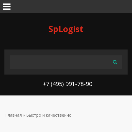
Skip to navigation
Перейти к основному содержанию
SpLogist
ФОРМА ПОИСКА
Поиск
+7 (495) 991-78-90
ВЫ ЗДЕСЬ
Главная
» Быстро и качественно