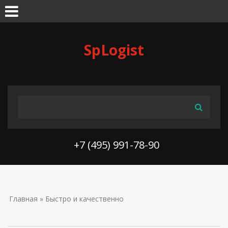
Skip to navigation
Перейти к основному содержанию
SpLogist
ФОРМА ПОИСКА
Поиск
+7 (495) 991-78-90
ВЫ ЗДЕСЬ
Главная
» Быстро и качественно