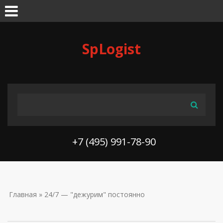
Skip to navigation
Перейти к основному содержанию
SpLogist
ФОРМА ПОИСКА
Поиск
+7 (495) 991-78-90
ВЫ ЗДЕСЬ
Главная
» 24/7 — "дежурим" постоянно