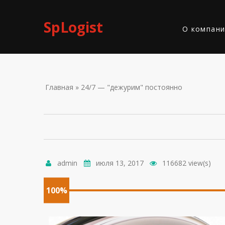
Skip to navigation
Перейти к основному содержанию
SpLogist
О компан
ВЫ ЗДЕС
Главная
» 24/7 — "дежурим" постоянно
admin
июля 13, 2017
116682 view(s)
100%