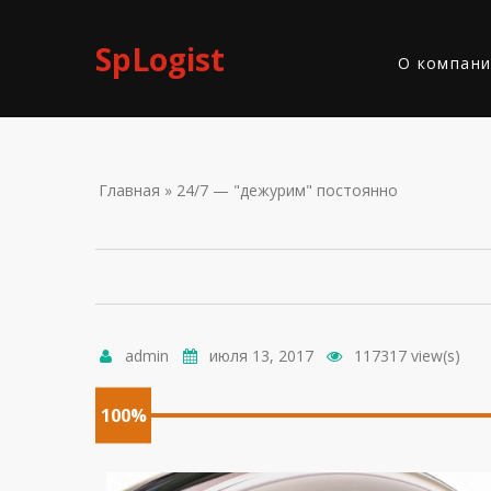
Skip to navigation
Перейти к основному содержанию
SpLogist
О компан
ВЫ ЗДЕС
Главная
» 24/7 — "дежурим" постоянно
admin
июля 13, 2017
117317 view(s)
100%