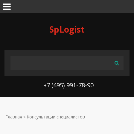
Skip to navigation
Перейти к основному содержанию
SpLogist
ФОРМА ПОИСКА
Поиск
+7 (495) 991-78-90
ВЫ ЗДЕСЬ
Главная
» Консультации специалистов