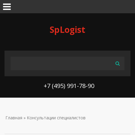
Skip to navigation
Перейти к основному содержанию
SpLogist
ФОРМА ПОИСКА
Поиск
+7 (495) 991-78-90
ВЫ ЗДЕСЬ
Главная
» Консультации специалистов