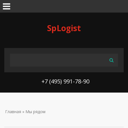
Skip to navigation
Перейти к основному содержанию
SpLogist
ФОРМА ПОИСКА
Поиск
+7 (495) 991-78-90
ВЫ ЗДЕСЬ
Главная
» Мы рядом