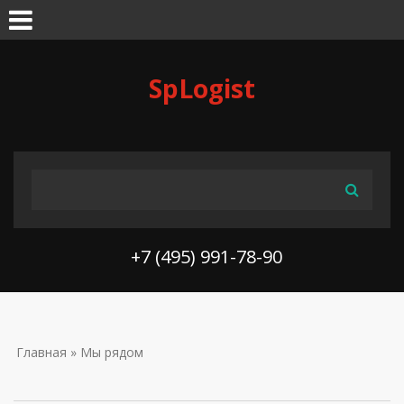
Skip to navigation
Перейти к основному содержанию
SpLogist
ФОРМА ПОИСКА
Поиск
+7 (495) 991-78-90
ВЫ ЗДЕСЬ
Главная
» Мы рядом