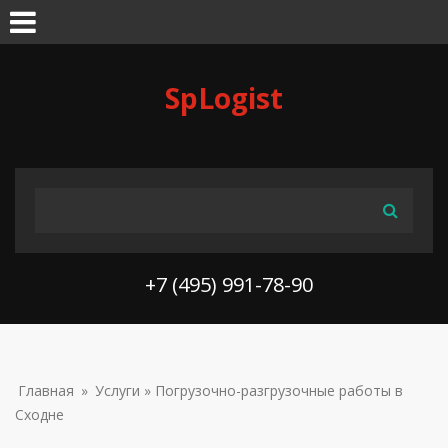
Skip to navigation
Перейти к основному содержанию
SpLogist
ФОРМА ПОИСКА
Поиск
+7 (495) 991-78-90
ВЫ ЗДЕСЬ
Главная
»
Услуги
» Погрузочно-разгрузочные работы в
Сходне