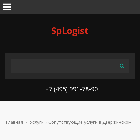
Skip to navigation
Перейти к основному содержанию
SpLogist
ФОРМА ПОИСКА
Поиск
+7 (495) 991-78-90
ВЫ ЗДЕСЬ
Главная
»
Услуги
» Сопутствующие услуги в Дзержинском