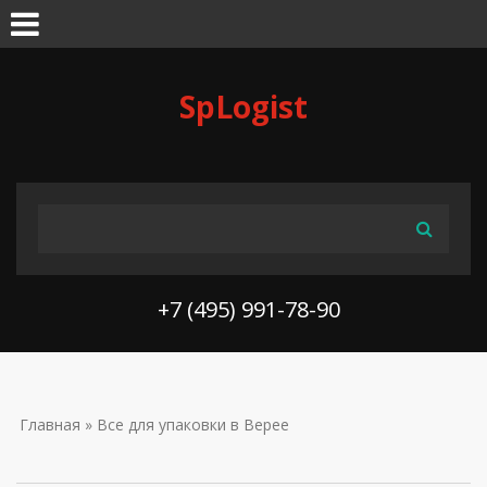
Skip to navigation
Перейти к основному содержанию
SpLogist
ФОРМА ПОИСКА
Поиск
+7 (495) 991-78-90
ВЫ ЗДЕСЬ
Главная
» Все для упаковки в Верее